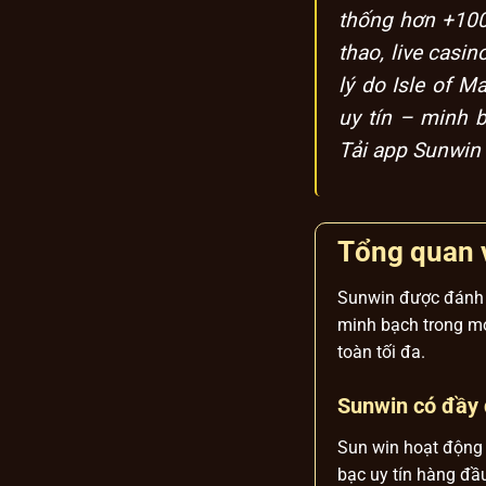
thống hơn +1000
thao, live casi
lý do Isle of 
uy tín – minh 
Tải app Sunwin 
Tổng quan 
Sunwin được đánh g
minh bạch trong mọ
toàn tối đa.
Sunwin có đầy 
Sun win hoạt động 
bạc uy tín hàng đầ