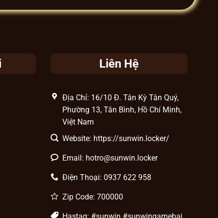
 thưởng tối đa lên
thưởng, vòng quay
i
Liên Hệ
dẫn và trải nghiệm
Địa Chỉ: 16/10 Đ. Tân Kỳ Tân Quý,
Phường 13, Tân Bình, Hồ Chí Minh,
Việt Nam
Website: https://sunwin.locker/
Email:
hotro@sunwin.locker
Điện Thoại: 0937 622 958
Zip Code: 700000
Hastag: #sunwin #sunwingamebai