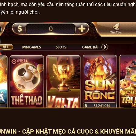
nh bạch, mà còn yêu cầu nền tảng tuân thủ các tiêu chuẩn ngh
uyền lợi người chơi.
UNWIN - CẬP NHẬT MẸO CÁ CƯỢC & KHUYẾN MÃ