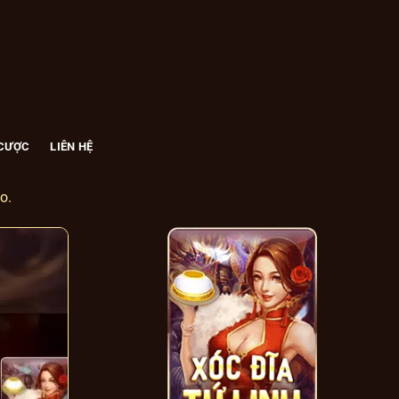
 CƯỢC
LIÊN HỆ
o.