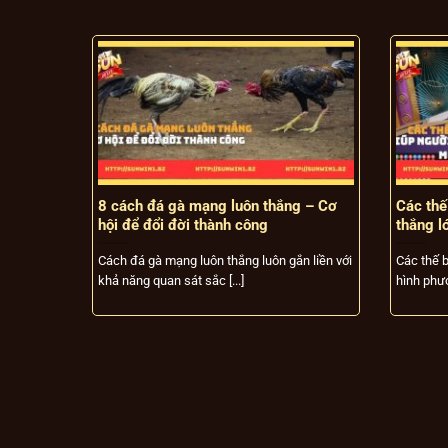
Bên cạnh đó, Isle 
ro và kiểm soát gia
vụ. Sự giám sát nà
trong ngành.
Tiêu chí
8 cách đá gà mạng luôn thắng – Cơ
Các thế
hội để đổi đời thành công
thắng l
Độ uy tín
Cách đá gà mạng luôn thắng luôn gắn liền với
Các thế b
Tính hợp p
khả năng quan sát sắc [...]
hình phươ
Bảo mật & quyền l
chơi
Chuyên ngh
Khách hàng ngh