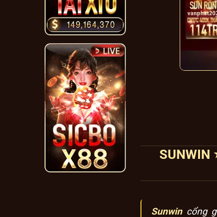
SUNWIN ⭐
Sunwin
cổng ga